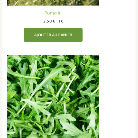
Romarin
3,50
€
TTC
AJOUTER AU PANIER