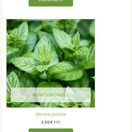
Menthe poivrée
3,50
€
TTC