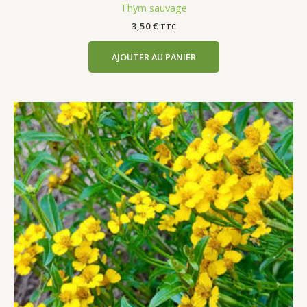
Thym sauvage
3,50
€
TTC
AJOUTER AU PANIER