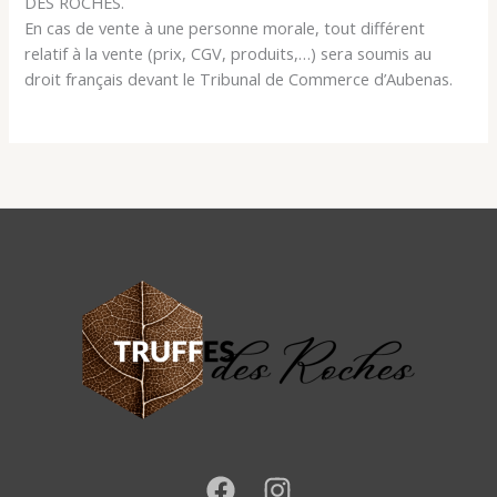
DES ROCHES.
En cas de vente à une personne morale, tout différent
relatif à la vente (prix, CGV, produits,…) sera soumis au
droit français devant le Tribunal de Commerce d’Aubenas.