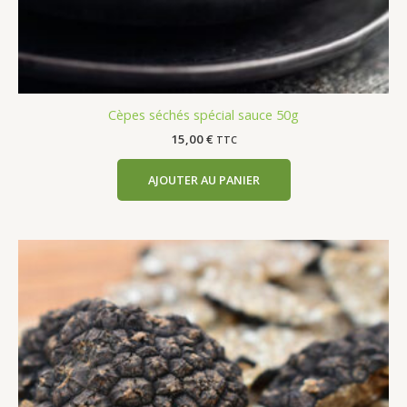
Cèpes séchés spécial sauce 50g
15,00
€
TTC
AJOUTER AU PANIER