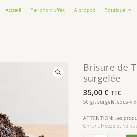
Accueil
Parlons truffes
A propos
Boutique
Brisure de 
quantité
de
surgelée
Brisure
de
35,00
€
TTC
Truffe
50 gr. surgelé, sous-vid
Mélanosporum
surgelée
ATTENTION: Les produit
Chronofreeze et ne pou