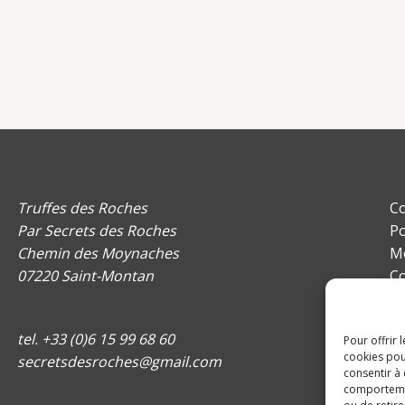
Truffes des Roches
Co
Par Secrets des Roches
Po
Chemin des Moynaches
Me
07220 Saint-Montan
Co
Pl
Po
tel. +33 (0)6 15 99 68 60
Pour offrir 
cookies pou
secretsdesroches@gmail.com
consentir à
comportement