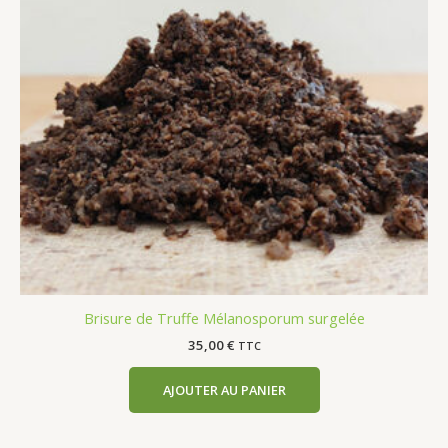
Brisure de Truffe Mélanosporum surgelée
35,00
€
TTC
AJOUTER AU PANIER