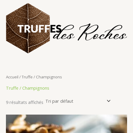
Aller
au
contenu
Accueil
/ Truffe / Champignons
Truffe / Champignons
9 résultats affichés