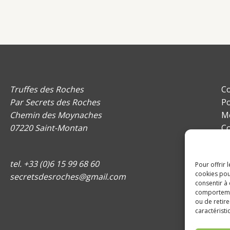
Truffes des Roches
Co
Par Secrets des Roches
Po
Chemin des Moynaches
Me
07220 Saint-Montan
Co
Pl
Po
tel. +33 (0)6 15 99 68 60
Pour offrir 
cookies pou
secretsdesroches@gmail.com
consentir à
comportement
ou de retire
caractéristi