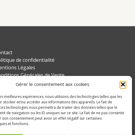
ntact
litique de confidentialité
ntions Légales
nditions Générales de Vente
an du site
Gérer le consentement aux cookies
litique de cookies (UE)
les meilleures expériences, nous utilisons des technologies telles que les
r stocker et/ou accéder aux informations des appareils. Le fait de
 ces technologies nous permettra de traiter des données telles que le
 de navigation ou les ID uniques sur ce site. Le fait de ne pas consentir
r son consentement peut avoir un effet négatif sur certaines
ques et fonctions.